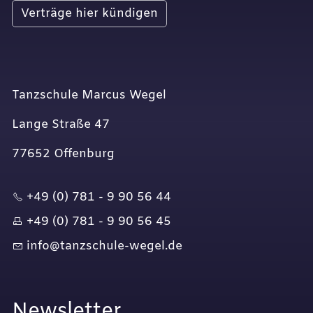
Verträge hier kündigen
Tanzschule Marcus Wegel
Lange Straße 47
77652 Offenburg
+49 (0) 781 - 9 90 56 44
+49 (0) 781 - 9 90 56 45
nf
t
nzsch
l
-w
g
l
d
Newsletter