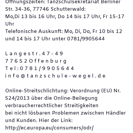
Öffnungszeiten: Tanzschulsekretariat Berliner
Str. 34-36, 77746 Schutterwald:
Mo,Di 13 bis 16 Uhr, Do 14 bis 17 Uhr, Fr 15-17
Uhr
Telefonische Auskunft: Mo, Di, Do, Fr 10 bis 12
und 14 bis 17 Uhr unter 0781/9905644
L a n g e s t r . 4 7 - 4 9
7 7 6 5 2 O f f e n b u r g
T e l : 0 7 8 1 / 9 9 0 5 6 4 4
i n f o @ t a n z s c h u l e - w e g e l . d e
Online-Streitschlichtung: Verordnung (EU) Nr.
524/2013 über die Online-Beilegung
verbraucherrechtlicher Streitigkeiten
bei nicht lösbaren Problemen zwischen Händler
und Kunden. Hier der Link:
http://ec.europa.eu/consumers/odr/